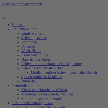
Zum Hauptinhalt springen
Startseite
Frauenheilkunde
Kinderwunsch
Schwangerschaft
Verhütung
Vorsorge
Wechseljahre
Krebsbehandlung
Naturheilverfahren
Fehlgeburt - medikamentöse Begleitung
Schwangerschafts-Konflikt
Medikamentöser Schwangerschaftsabbruch
Sprechstunde für Mädchen
Ultraschall
Natur­heilverfahren
Klassische Naturheilverfahren
Traditionelle Chinesische Medizin
Mikrobiologische Therapie
Gesundheitsberatung m+w
Ernährung und Übergewicht