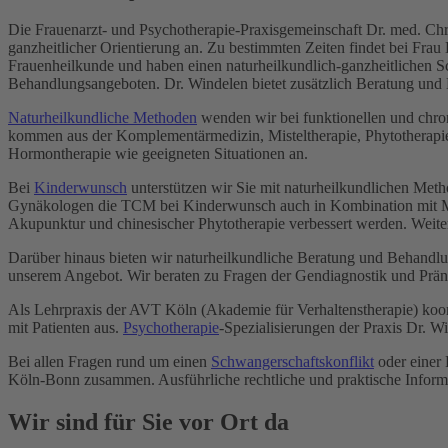
Die Frauenarzt- und Psychotherapie-Praxisgemeinschaft Dr. med. Chr
ganzheitlicher Orientierung an. Zu bestimmten Zeiten findet bei Frau
Frauenheilkunde und haben einen naturheilkundlich-ganzheitlichen 
Behandlungsangeboten. Dr. Windelen bietet zusätzlich Beratung und 
Naturheilkundliche Methoden
wenden wir bei funktionellen und chr
kommen aus der Komplementärmedizin, Misteltherapie, Phytotherapi
Hormontherapie wie geeigneten Situationen an.
Bei
Kinderwunsch
unterstützen wir Sie mit naturheilkundlichen Met
Gynäkologen die TCM bei Kinderwunsch auch in Kombination mit Me
Akupunktur und chinesischer Phytotherapie verbessert werden. Weit
Darüber hinaus bieten wir naturheilkundliche Beratung und Behand
unserem Angebot. Wir beraten zu Fragen der Gendiagnostik und Prä
Als Lehrpraxis der AVT Köln (Akademie für Verhaltenstherapie) ko
mit Patienten aus.
Psychotherapie
-Spezialisierungen der Praxis Dr. W
Bei allen Fragen rund um einen
Schwangerschaftskonflikt
oder einer 
Köln-Bonn zusammen. Ausführliche rechtliche und praktische Inform
Wir sind für Sie vor Ort da