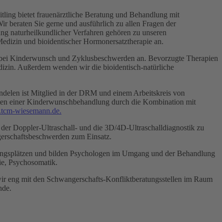
tling bietet frauenärztliche Beratung und Behandlung mit
Wir beraten Sie gerne und ausführlich zu allen Fragen der
g naturheilkundlicher Verfahren gehören zu unseren
edizin und bioidentischer Hormonersatztherapie an.
, bei Kinderwunsch und Zyklusbeschwerden an. Bevorzugte Therapien
zin. Außerdem wenden wir die bioidentisch-natürliche
ndelen ist Mitglied in der DRM und einem Arbeitskreis von
en einer Kinderwunschbehandlung durch die Kombination mit
tcm-wiesemann.de.
t der Doppler-Ultraschall- und die 3D/4D-Ultraschalldiagnostik zu
erschaftsbeschwerden zum Einsatz.
dlungsplätzen und bilden Psychologen im Umgang und der Behandlung
ie, Psychosomatik.
 wir eng mit den Schwangerschafts-Konfliktberatungsstellen im Raum
nde.