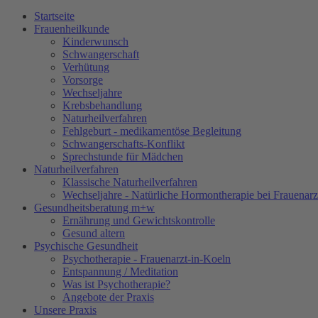
Startseite
Frauenheilkunde
Kinderwunsch
Schwangerschaft
Verhütung
Vorsorge
Wechseljahre
Krebsbehandlung
Naturheilverfahren
Fehlgeburt - medikamentöse Begleitung
Schwangerschafts-Konflikt
Sprechstunde für Mädchen
Natur­heilverfahren
Klassische Naturheilverfahren
Wechseljahre - Natürliche Hormontherapie bei Frauenarz
Gesundheitsberatung m+w
Ernährung und Gewichtskontrolle
Gesund altern
Psychische Gesundheit
Psychotherapie - Frauenarzt-in-Koeln
Entspannung / Meditation
Was ist Psychotherapie?
Angebote der Praxis
Unsere Praxis