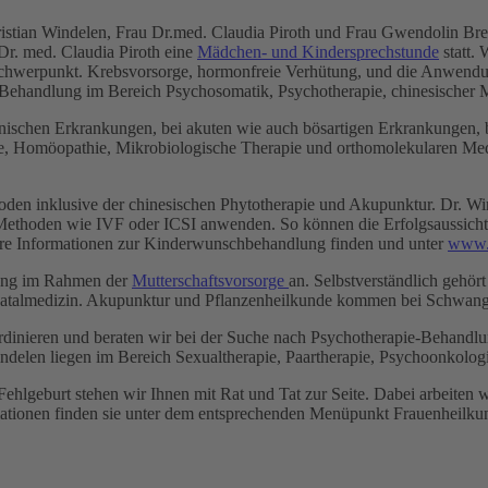
istian Windelen, Frau Dr.med. Claudia Piroth und Frau Gwendolin Brei
 Dr. med. Claudia Piroth eine
Mädchen- und Kindersprechstunde
statt. 
Schwerpunkt. Krebsvorsorge, hormonfreie Verhütung, und die Anwendun
Behandlung im Bereich Psychosomatik, Psychotherapie, chinesischer M
onischen Erkrankungen, bei akuten wie auch bösartigen Erkrankungen
e, Homöopathie, Mikrobiologische Therapie und orthomolekularen Medi
hoden inklusive der chinesischen Phytotherapie und Akupunktur. Dr. Wi
thoden wie IVF oder ICSI anwenden. So können die Erfolgsaussicht
ere Informationen zur Kinderwunschbehandlung finden und unter
www.
lung im Rahmen der
Mutterschaftsvorsorge
an. Selbstverständlich gehör
natalmedizin. Akupunktur und Pflanzenheilkunde kommen bei Schwang
ordinieren und beraten wir bei der Suche nach Psychotherapie-Behan
indelen liegen im Bereich Sexualtherapie, Paartherapie, Psychoonkolog
Fehlgeburt stehen wir Ihnen mit Rat und Tat zur Seite. Dabei arbeiten
ationen finden sie unter dem entsprechenden Menüpunkt Frauenheilku