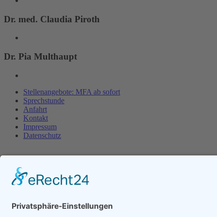
Dr. med. Claudia Piroth
Dr. Pia Multhaupt
Stellenangebote: MFA ab sofort
Sprechstunde
Anfahrt
Kontakt
Impressum
Datenschutz