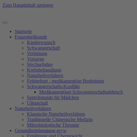
Zum Hauptinhalt springen
Startseite
Frauenheilkunde
Kinderwunsch
Schwangerschaft
Verhütung
Vorsorge
Wechseljahre
Krebsbehandlung
Naturheilverfahren
Fehlgeburt - medikamentöse Begleitung
Schwangerschafts-Konflikt
Medikamentöser Schwangerschaftsabbruch
Sprechstunde für Mädchen
Ultraschall
Natur­heilverfahren
Klassische Naturheilverfahren
Traditionelle Chinesische Medizin
Mikrobiologische Therapie
Gesundheitsberatung m+w
Ernährung und Übergewicht