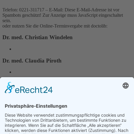
Telefon: 0221-311717 – E-Mail:
Diese E-Mail-Adresse ist vor
Spambots geschützt! Zur Anzeige muss JavaScript eingeschaltet
sein.
oder nutzen Sie die Online-Terminvergabe mit doctolib:
Dr. med. Christian Windelen
Dr. med. Claudia Piroth
Dr. Pia Multhaupt
Stellenangebote: MFA ab sofort
Sprechstunde
Anfahrt
Kontakt
Impressum
Datenschutz