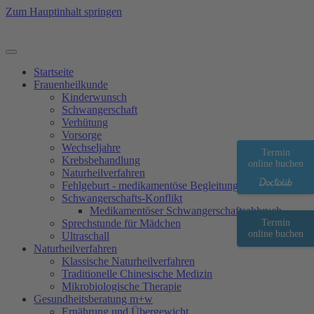
Zum Hauptinhalt springen
Startseite
Frauenheilkunde
Kinderwunsch
Schwangerschaft
Verhütung
Vorsorge
Wechseljahre
Termin
Krebsbehandlung
online buchen
Naturheilverfahren
Fehlgeburt - medikamentöse Begleitung
Schwangerschafts-Konflikt
Medikamentöser Schwangerschaftsabbruch
Sprechstunde für Mädchen
Termin
online buchen
Ultraschall
Natur­heilverfahren
Klassische Naturheilverfahren
Traditionelle Chinesische Medizin
Mikrobiologische Therapie
Gesundheitsberatung m+w
Ernährung und Übergewicht