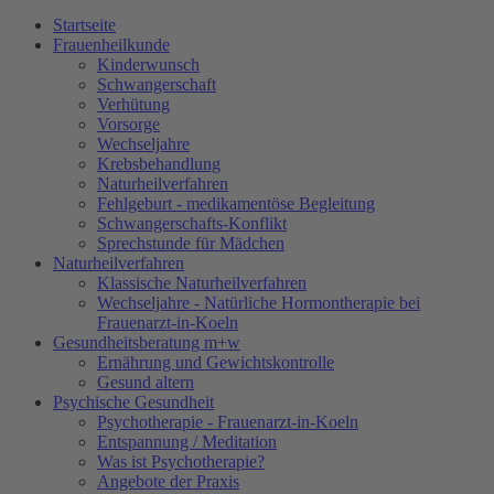
Startseite
Frauenheilkunde
Kinderwunsch
Schwangerschaft
Verhütung
Vorsorge
Wechseljahre
Krebsbehandlung
Naturheilverfahren
Fehlgeburt - medikamentöse Begleitung
Schwangerschafts-Konflikt
Sprechstunde für Mädchen
Natur­heilverfahren
Klassische Naturheilverfahren
Wechseljahre - Natürliche Hormontherapie bei
Frauenarzt-in-Koeln
Gesundheitsberatung m+w
Ernährung und Gewichtskontrolle
Gesund altern
Psychische Gesundheit
Psychotherapie - Frauenarzt-in-Koeln
Entspannung / Meditation
Was ist Psychotherapie?
Angebote der Praxis